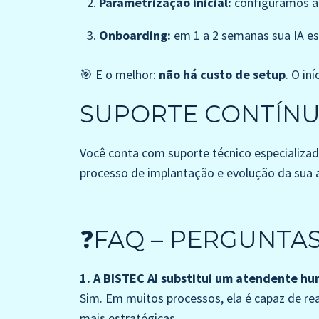
Parametrização inicial:
configuramos a i
Onboarding:
em 1 a 2 semanas sua IA e
🎯 E o melhor:
não há custo de setup
. O in
SUPORTE CONTÍN
Você conta com suporte técnico especializ
processo de implantação e evolução da sua a
❓FAQ – PERGUNTAS
1. A BISTEC AI substitui um atendente h
Sim. Em muitos processos, ela é capaz de re
mais estratégicas.